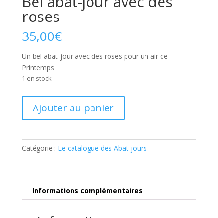
Bel abat-jour avec des
roses
35,00
€
Un bel abat-jour avec des roses pour un air de
Printemps
1 en stock
quantité
Ajouter au panier
de
Bel
abat-
jour
Catégorie :
Le catalogue des Abat-jours
avec
des
roses
Informations complémentaires