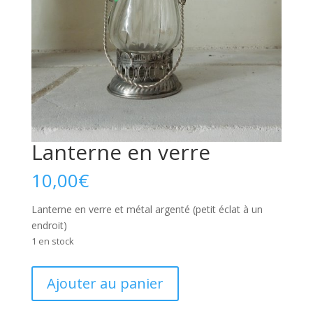
Lanterne en verre
10,00
€
Lanterne en verre et métal argenté (petit éclat à un
endroit)
1 en stock
quantité
Ajouter au panier
de
Lanterne